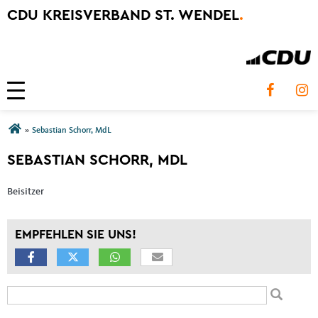
CDU KREISVERBAND ST. WENDEL
.
Toggle navigation
Sie sind hier
»
Sebastian Schorr, MdL
SEBASTIAN SCHORR, MDL
Beisitzer
EMPFEHLEN SIE UNS!
Suchformular
Suche